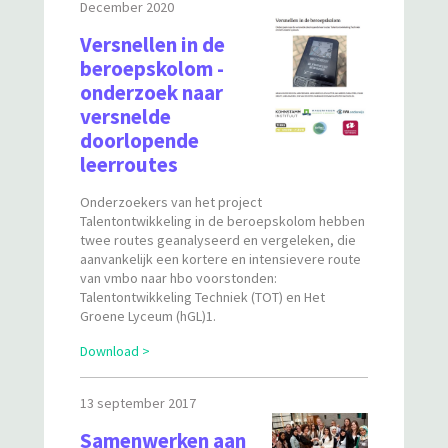
December 2020
Versnellen in de
De groene wereld begint bij
beroepskolom -
ONS!
onderzoek naar
versnelde
doorlopende
Werk maken van de groene
economie
leerroutes
Onderzoekers van het project
Talentontwikkeling in de beroepskolom hebben
De groene wereld begint bij
twee routes geanalyseerd en vergeleken, die
ons!
aanvankelijk een kortere en intensievere route
van vmbo naar hbo voorstonden:
Talentontwikkeling Techniek (TOT) en Het
Opleiden voor een groene
Groene Lyceum (hGL)1.
toekomst
Download >
Bijdragen aan groene groei
13 september 2017
en een duurzame wereld
Samenwerken aan