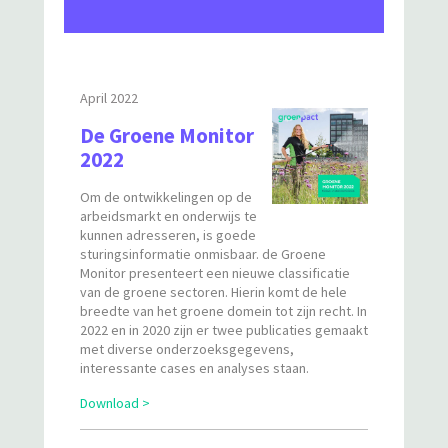
De groene wereld begint bij
ONS!
April 2022
De Groene Monitor
De groene wereld begint bij
2022
JOU!
Om de ontwikkelingen op de
arbeidsmarkt en onderwijs te
kunnen adresseren, is goede
Opleiden voor een groene
sturingsinformatie onmisbaar. de Groene
toekomst
Monitor presenteert een nieuwe classificatie
van de groene sectoren. Hierin komt de hele
breedte van het groene domein tot zijn recht. In
Werk maken van de groene
2022 en in 2020 zijn er twee publicaties gemaakt
economie
met diverse onderzoeksgegevens,
interessante cases en analyses staan.
Download >
Groen is overal in jouw
wereld!